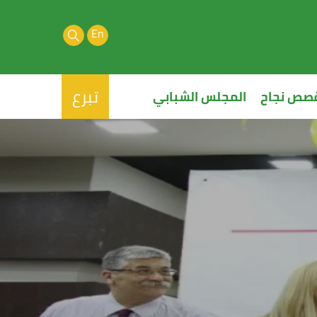
En
تبرع
صص نجاح
المجلس الشبابي