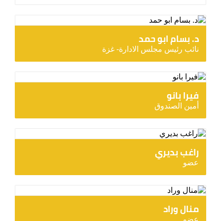
د. بسام ابو حمد
نائب رئيس مجلس الادارة- غزة
فيرا بانو
أمين الصندوق
راغب بديري
عضو
منال وراد
عضو