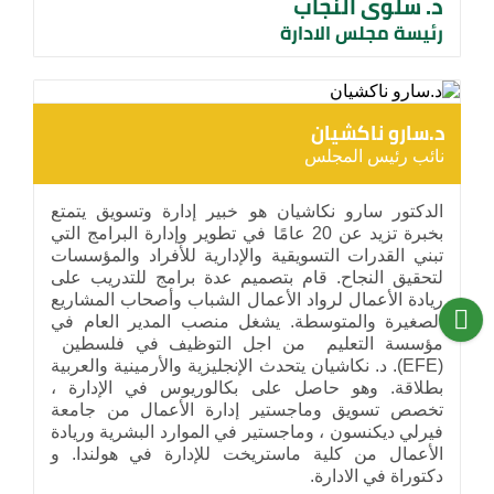
د. سلوى النجاب
رئيسة مجلس الادارة
د.سارو ناكشيان
نائب رئيس المجلس
الدكتور سارو نكاشيان هو خبير إدارة وتسويق يتمتع
بخبرة تزيد عن 20 عامًا في تطوير وإدارة البرامج التي
تبني القدرات التسويقية والإدارية للأفراد والمؤسسات
لتحقيق النجاح. قام بتصميم عدة برامج للتدريب على
ريادة الأعمال لرواد الأعمال الشباب وأصحاب المشاريع
الصغيرة والمتوسطة. يشغل منصب المدير العام في
مؤسسة التعليم من اجل التوظيف في فلسطين
(EFE). د. نكاشيان يتحدث الإنجليزية والأرمينية والعربية
بطلاقة. وهو حاصل على بكالوريوس في الإدارة ،
تخصص تسويق وماجستير إدارة الأعمال من جامعة
فيرلي ديكنسون ، وماجستير في الموارد البشرية وريادة
الأعمال من كلية ماستريخت للإدارة في هولندا. و
دكتوراة في الادارة.