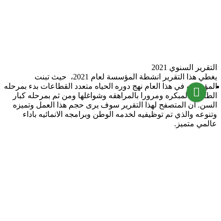
قرير السنوي 2021
يغطي هذا التقرير انشطة المؤسسة لعام 2021، حيث تبنت
مؤسسه في هذا العام نهج دوره الحياه متعدد القطاعات بدء بمرحله
طفوله المبكره ومرورا بالمراهقه وشواغلها ومن ثم بمرحله كبار
سن. ان المتصفح لهذا التقرير سوف يرى حجم هذا العمل وتميزه
نوعه والذي تم توظيفيه لخدمه الوطن وبرامجه الانمائيه باداء
لمي متميز.