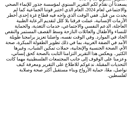
عدنا أن نقدّم لكم التقرير السنوي لمؤسسة جذور للإنماء الصحي
والاجتماعي لعام 2024، العام الذي اختبر قوتنا الجماعية كما لم
دث من قبل. ففي الوقت الذي واجه فيه قطاع غزة إحدى أخطر
أزمات الإنسانية، عملت فرقنا بلا كلل لتقديم الرعاية الطبية
عاجلة، الدعم النفسي والاجتماعي، خدمات التغذية، والحماية
نساء والأطفال والعائلات النازحة وسط القصف المستمر والنقص
حاد في الموارد. وفي الوقت نفسه، واصلنا تعزيز برامجنا طويلة
أمد في الضفة الغربية، بما في ذلك تطوير الطفولة المبكرة، صحة
أم، الصحة الجنسية والإنجابية، حملات تمكين الشباب، وغيرها
كثير.. ويعكس هذا التقرير التزامنا الثابت بالصحة كحق إنساني،
زمنا على الوقوف إلى جانب المجتمعات الفلسطينية مهما كانت
تحديات المقبلة. ندعوكم للاطلاع على التقرير ومعرفة كيف
اصل، معًا، حماية الأرواح وبناء مستقبل أكثر صحة وصلابة
لسطين.