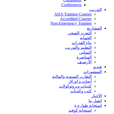
Campaigns
Conferences
التدريب
AHA Training Courses
Accredited Courses
Non-Emergency Training
المشاريع
التعزيز الصحي
الحماية
بناء القدرات
التعليم والتدريب
التمكين
المناصرة
الأرشيف
فيديو
المنشورات
التقارير السنوية والمالية
أبحاث و اوراق
كتيبات وبروتوكولات
كتب وكتيبات
الأخبار
اتصل بنا
استجابة طوارىء
استجابة كوفيد