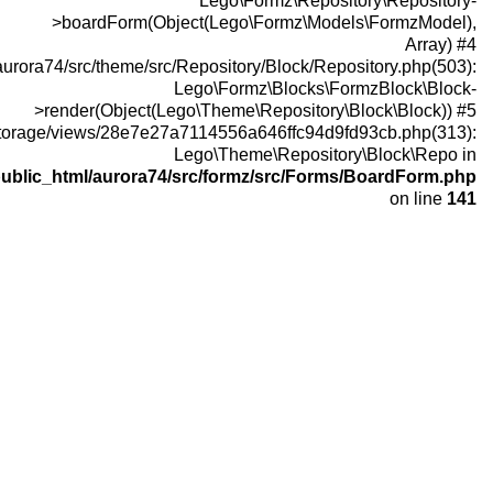
>boardForm(O
/home/juzoor123/public_html/aurora74/src/theme/sr
>render(Object(
/home/juzoor123/public_html/application/storage/views/28e7
/home/juzoor123/public_html/aurora