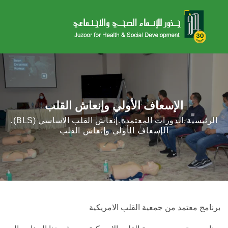
القلب
لاساسي (BLS)
قلب