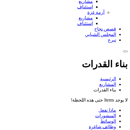
مشاريع
استئناف
أزمة غزة
مشاريع
استئناف
قصص نجاح
المجلس الشبابي
تبرع
بناء القدرات
الرئيسية
المشاريع
بناء القدرات
لا يوجد Items حتى هذه اللحظة!
ماذا نفعل
المنشورات
الوسائط
وظائف شاغرة