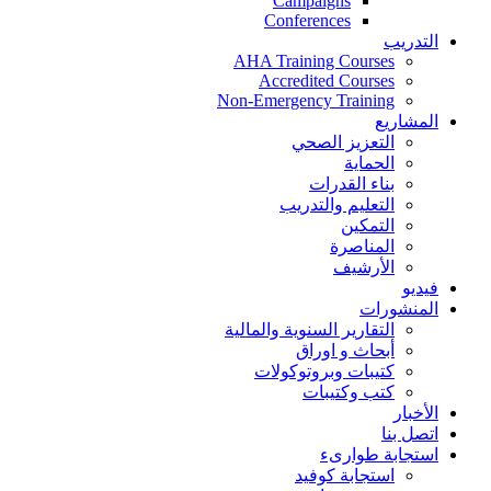
Campaigns
Conferences
التدريب
AHA Training Courses
Accredited Courses
Non-Emergency Training
المشاريع
التعزيز الصحي
الحماية
بناء القدرات
التعليم والتدريب
التمكين
المناصرة
الأرشيف
فيديو
المنشورات
التقارير السنوية والمالية
أبحاث و اوراق
كتيبات وبروتوكولات
كتب وكتيبات
الأخبار
اتصل بنا
استجابة طوارىء
استجابة كوفيد