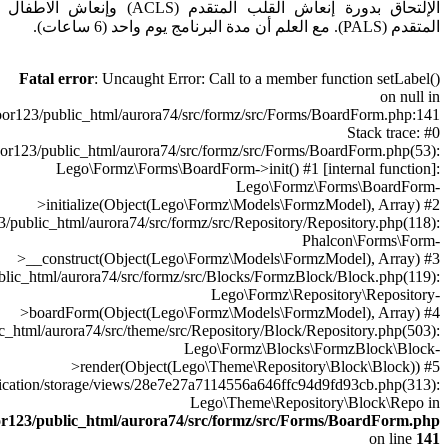
الإلتحاق بدورة إنعاش القلب المتقدم (ACLS) وإنعاش الاطفال
Fatal error
: Uncaught Error: Cal
/home/juzoor123/public_html/aurora74/src/fo
/home/juzoor123/public_html/aurora74/src/fo
Lego\Formz\Forms\BoardForm
>initialize(Object(Lego\Form
/home/juzoor123/public_html/aurora74/src/formz/src
>__construct(Object(Lego\Formz
/home/juzoor123/public_html/aurora74/src/formz/src/B
Le
>boardForm(Object(Lego\Formz
/home/juzoor123/public_html/aurora74/src/theme/src/Repos
Lego\F
>render(Object(Lego\Th
/home/juzoor123/public_html/application/storage/views/28e7e27a711
Lego\
/home/juzoor123/public_html/aurora74/src/