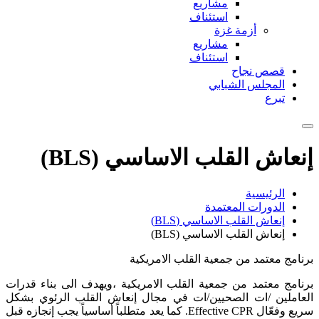
سي (BLS)
مريكية
لامريكية ،ويهدف الى بناء قدرات
مجال إنعاش القلب الرئوي بشكل
ال Effective CPR. كما يعد متطلباً أساسياً يجب إنجازه قبل