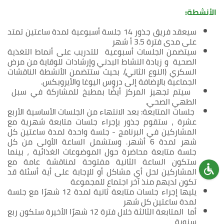
الأنشطة:
سيعقد فريق جذور 14 جلسة أسبوعية لمدة ساعتين تمتد
على مدى فترة 3.5 أ شهر
سيتضمن الجلسات أسبوعية للتدريب على أنماط التغذية
الصحية و زيادة النشاط البدني وإرشادات للوقاية من مرض
السكري (النوع الثاني). بحيث ستتضمن الأنشطة الناقشات
الجماعية بالإضافة إلى دروس اليوغا والأيروبكس.
سيتم تجهيز المركز أيضًا بمطبخ للمشاركة في سبل
الطهي الصحي.
جلسات المتابعة: بعد الانتهاء من الجلسات الأساسية الأربع
عشرة ، ستقوم جذور بإجراء جلسات متابعة شهرية مع
المشاركين في البرنامج - جلسة واحدة لمدة ساعتين كل
شهر لمدة 6 أشهر. وستشمل الساعة الأولى من كل
جلسة متابعة محاضرة حول الموضوعات الغذائية ، بينما
ستكون الساعة الثانية مفتوحة لمناقشة عامة مع
المشاركين لحل أي مشاكل أو للإجابة على أية أسئلة قد
تكون لديهم منذ آخر اجتماع للمجموعة
يليها إجراء جلسات متابعة ثانية لمدة 12 شهرًا مع جلسة
لمدة ساعتين كل شهر
أما المتابعة الثالثة خلال فترة 12 شهرًا الأخيرة ستكون ربع
سنوية