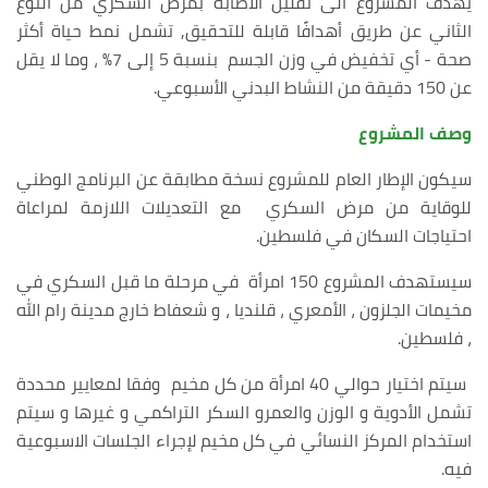
يهدف المشروع الى تقليل الاصابة بمرض السكري من النوع
الثاني عن طريق أهدافًا قابلة للتحقيق, تشمل نمط حياة أكثر
صحة - أي تخفيض في وزن الجسم بنسبة 5 إلى 7٪ ، وما لا يقل
عن 150 دقيقة من النشاط البدني الأسبوعي.
وصف المشروع
سيكون الإطار العام للمشروع نسخة مطابقة عن البرنامج الوطني
للوقاية من مرض السكري مع التعديلات اللازمة لمراعاة
احتياجات السكان في فلسطين.
سيستهدف المشروع 150 امرأة في مرحلة ما قبل السكري في
مخيمات الجلزون ، الأمعري ، قلنديا ، و شعفاط خارج مدينة رام الله
، فلسطين.
سيتم اختيار حوالي 40 امرأة من كل مخيم وفقا لمعايير محددة
تشمل الأدوية و الوزن والعمرو السكر التراكمي و غيرها و سيتم
استخدام المركز النسائي في كل مخيم لإجراء الجلسات الاسبوعية
فيه.