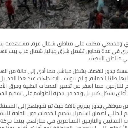
وي ومدفعي مكثف على مناطق شمال غزة، مستهدفة بشكل 
لبري في عدة محاور، تشمل شرق جباليا، شمال غرب بيت لاهي
في مناطق القصف.
سسة جذور للقصف بشكل مباشر، مما أدى إلى حالة من الهلع 
ليها طلبًا للحماية، و لم تتوقف الاعتداءات عند هذا الحد، ب
ازم للنازحين، مما أسفر عن تدمير المعدات الطبية وحرق ا
عاق بشكل كبير بل و حد من قدرة الطواقم على تقديم الخدم
ن موظفي جذور بجروح بالغة حيث تم تحويلهم إلى المستشفي
لحالي لضمان استمرار تقديم الخدمات دون الحاجة للتنقل 
مدنيين والنازحين المحاصرين في منازلهم، بينما حركة