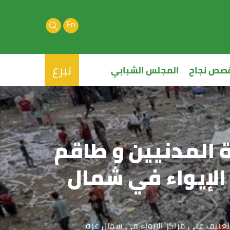
En
تبرع
صص نجاح
المجلس الشبابي
 المدنيين و طاقم
لإيواء في شمال
عنيف على مراكز الإيواء في شمال غزة: