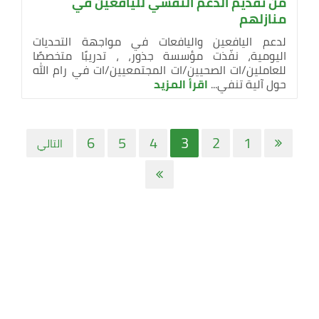
من تقديم الدعم النفسي لليافعين في
منازلهم
لدعم اليافعين واليافعات في مواجهة التحديات
اليومية، نفّذت مؤسسة جذور، ، تدريبًا متخصصًا
للعاملين/ات الصحيين/ات المجتمعيين/ات في رام الله
حول آلية تنفي...
اقرأ المزيد
6
5
4
3
2
1
التالي